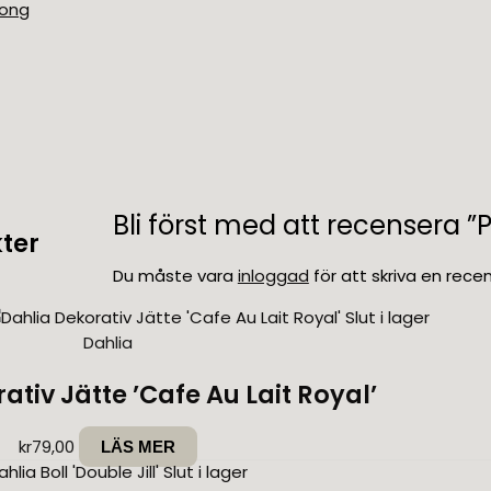
song
Bli först med att recensera ”P
ter
Du måste vara
inloggad
för att skriva en recen
Slut i lager
Dahlia
ativ Jätte ’Cafe Au Lait Royal’
kr
79,00
LÄS MER
Slut i lager