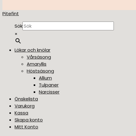
Pitefint
Sök
×
Lökar och knölar
Vårsäsong
Amaryllis
Höstsäsong
Allium
Tulpaner
Narcisser
Önskelista
Varukorg
Kassa
Skapa konto
Mitt Konto