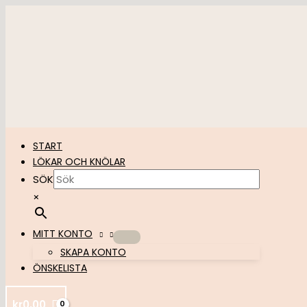
Hoppa
till
innehåll
START
LÖKAR OCH KNÖLAR
SÖK
×
MITT KONTO
SKAPA KONTO
ÖNSKELISTA
kr
0,00