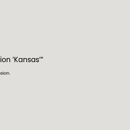
ion ’Kansas’”
sion.