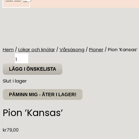
Hem
/
Lökar och knölar
/
Vårsäsong
/
Pioner
/ Pion ’Kansas’
Pion
'Kansas'
LÄGG I ÖNSKELISTA
mängd
Slut i lager
PÅMINN MIG - ÅTER I LAGER!
Pion ’Kansas’
kr
79,00