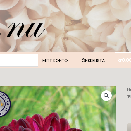
kr
0,0
MITT KONTO
ÖNSKELISTA
H
’B
D
N
'B