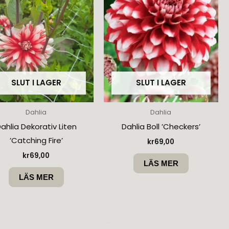
SLUT I LAGER
SLUT I LAGER
Dahlia
Dahlia
ahlia Dekorativ Liten
Dahlia Boll ’Checkers’
’Catching Fire’
kr
69,00
kr
69,00
LÄS MER
LÄS MER