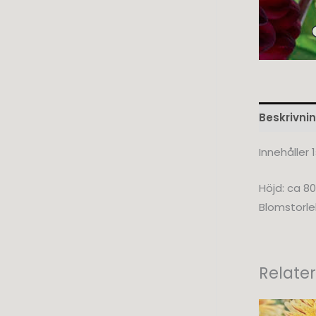
Beskrivni
Innehåller 1
Höjd: ca 8
Blomstorle
Relate