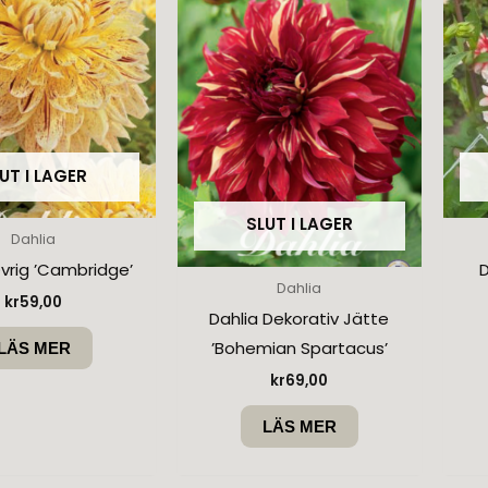
UT I LAGER
SLUT I LAGER
Dahlia
Övrig ’Cambridge’
D
Dahlia
kr
59,00
Dahlia Dekorativ Jätte
’Bohemian Spartacus’
LÄS MER
kr
69,00
LÄS MER