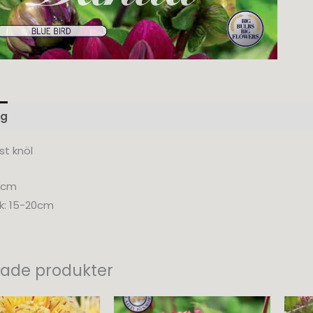
ng
Ytterligare information
Recensioner (0)
st knöl
0cm
k: 15-20cm
rade produkter