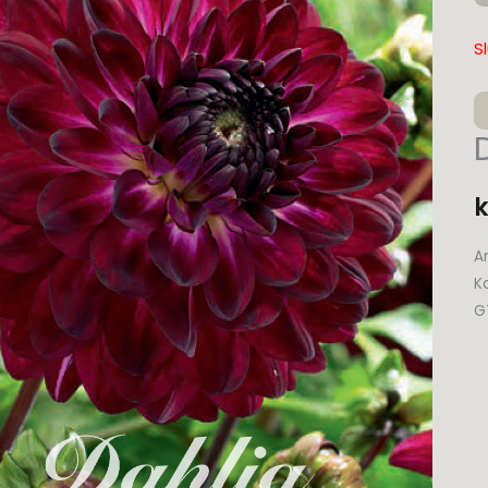
Bi
m
S
k
Ar
K
G