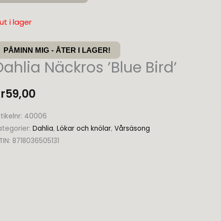
rd'
ängd
lut i lager
PÅMINN MIG - ÅTER I LAGER!
Dahlia Näckros ’Blue Bird’
r
59,00
tikelnr:
40006
ategorier:
Dahlia
,
Lökar och knölar
,
Vårsäsong
TIN:
8718036505131