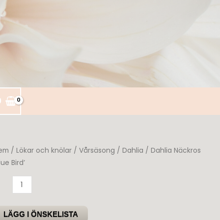
0
em
/
Lökar och knölar
/
Vårsäsong
/
Dahlia
/ Dahlia Näckros
lue Bird’
ahlia
äckros
lue
LÄGG I ÖNSKELISTA