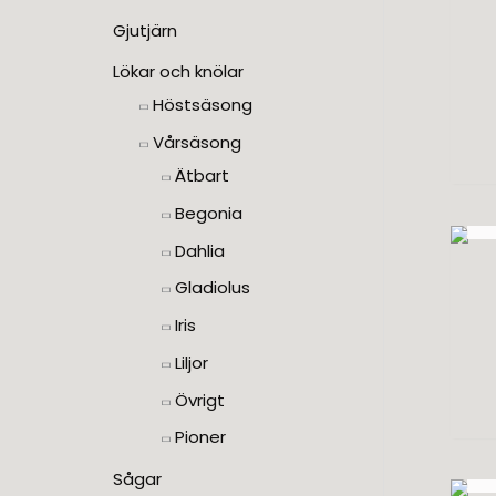
Gjutjärn
Lökar och knölar
Höstsäsong
Vårsäsong
Ätbart
Begonia
Dahlia
Gladiolus
Iris
Liljor
Övrigt
Pioner
Sågar