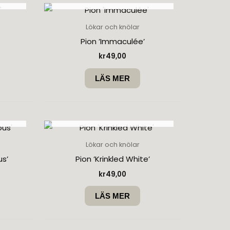
Lökar och knölar
Pion ’Immaculée’
kr
49,00
LÄS MER
SLUT I LAGER
Lökar och knölar
us’
Pion ’Krinkled White’
kr
49,00
LÄS MER