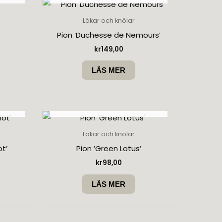
Lökar och knölar
Pion ’Duchesse de Nemours’
kr
149,00
LÄS MER
SLUT I LAGER
Lökar och knölar
ot’
Pion ’Green Lotus’
kr
98,00
LÄS MER
SLUT I LAGER