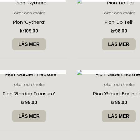
Lökar och knölar
Lökar och knölar
Pion ’Cythera’
Pion ’Do Tell’
kr
109,00
kr
98,00
LÄS MER
LÄS MER
SLUT I LAGER
SLUT I LAGER
Lökar och knölar
Lökar och knölar
Pion ’Garden Treasure’
Pion ’Gilbert Barthel
kr
98,00
kr
89,00
LÄS MER
LÄS MER
SLUT I LAGER
SLUT I LAGER