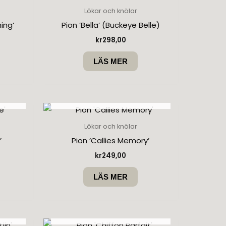
Lökar och knölar
ing’
Pion ’Bella’ (Buckeye Belle)
kr
298,00
LÄS MER
SLUT I LAGER
Lökar och knölar
’
Pion ’Callies Memory’
kr
249,00
LÄS MER
SLUT I LAGER