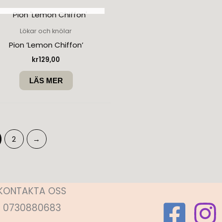
SLUT I LAGER
Lökar och knölar
Pion ’Lemon Chiffon’
kr
129,00
LÄS MER
2
→
KONTAKTA OSS
0730880683