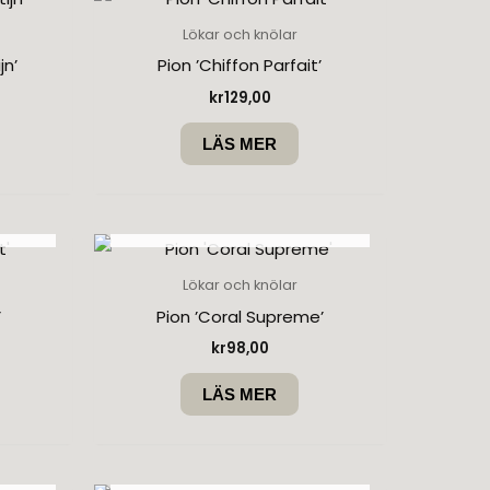
Lökar och knölar
jn’
Pion ’Chiffon Parfait’
kr
129,00
LÄS MER
SLUT I LAGER
Lökar och knölar
’
Pion ’Coral Supreme’
kr
98,00
LÄS MER
SLUT I LAGER