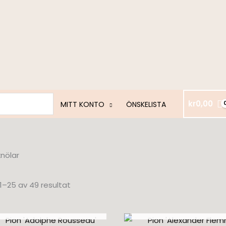
kr
0,00
MITT KONTO
ÖNSKELISTA
knölar
 1–25 av 49 resultat
SLUT I LAGER
SLUT I LAGER