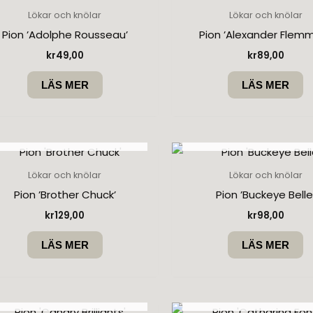
Lökar och knölar
Lökar och knölar
Pion ’Adolphe Rousseau’
Pion ’Alexander Flemm
kr
49,00
kr
89,00
LÄS MER
LÄS MER
SLUT I LAGER
SLUT I LAGER
Lökar och knölar
Lökar och knölar
Pion ’Brother Chuck’
Pion ’Buckeye Belle
kr
129,00
kr
98,00
LÄS MER
LÄS MER
SLUT I LAGER
SLUT I LAGER