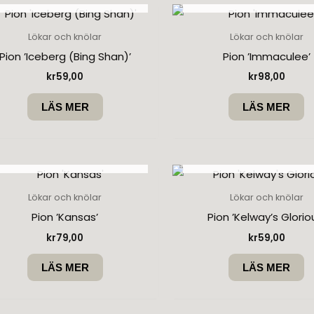
Lökar och knölar
Lökar och knölar
Pion ’Iceberg (Bing Shan)’
Pion ’Immaculee’
kr
59,00
kr
98,00
LÄS MER
LÄS MER
SLUT I LAGER
SLUT I LAGER
Lökar och knölar
Lökar och knölar
Pion ’Kansas’
Pion ’Kelway’s Glorio
kr
79,00
kr
59,00
LÄS MER
LÄS MER