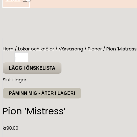
Hem
/
Lökar och knölar
/
Vårsäsong
/
Pioner
/ Pion ’Mistress
Pion
'Mistress'
LÄGG I ÖNSKELISTA
mängd
Slut i lager
PÅMINN MIG - ÅTER I LAGER!
Pion ’Mistress’
kr
98,00