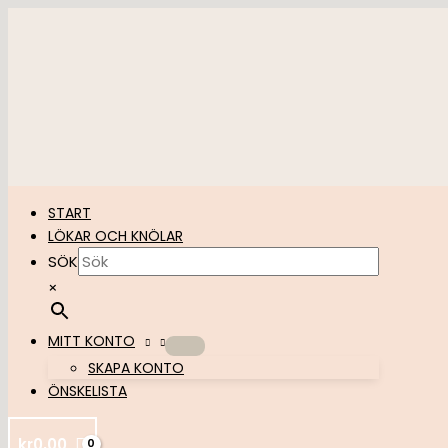
Hoppa
till
innehåll
START
LÖKAR OCH KNÖLAR
SÖK
×
MITT KONTO
SKAPA KONTO
ÖNSKELISTA
kr
0,00