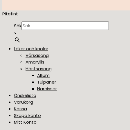
Pitefint
Sök
×
Lökar och knölar
Vårsäsong
Amaryllis
Höstsäsong
Allium
Tulpaner
Narcisser
Önskelista
Varukorg
Kassa
Skapa konto
Mitt Konto