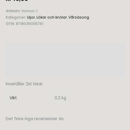
Artikelnr:
tomos-1
Kategorier:
Liljor
,
Lökar och knölar
,
Vårsäsong
GTIN:
8718036005761
Beskrivning
Ytterligare information
Recensioner (0)
Innehåller 2st lökar
Vikt
0,2 kg
Det finns inga recensioner än.