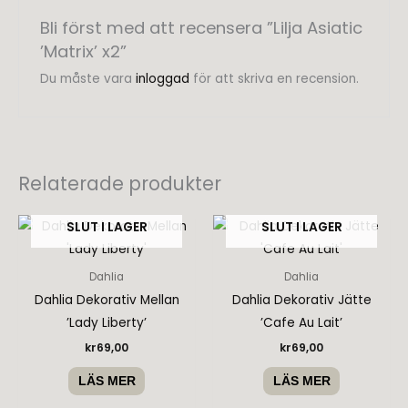
Bli först med att recensera ”Lilja Asiatic
’Matrix’ x2”
Du måste vara
inloggad
för att skriva en recension.
Relaterade produkter
SLUT I LAGER
SLUT I LAGER
Dahlia
Dahlia
Dahlia Dekorativ Mellan
Dahlia Dekorativ Jätte
’Lady Liberty’
’Cafe Au Lait’
kr
69,00
kr
69,00
LÄS MER
LÄS MER