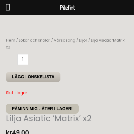
Pitefint
Hoppa
till
innehåll
Hem
/
Lökar och knölar
/
Vårsäsong
/
Liljor
/ Lilja Asiatic ’Matrix’
x2
Lilja
Asiatic
'Matrix'
LÄGG I ÖNSKELISTA
x2
mängd
Slut i lager
PÅMINN MIG - ÅTER I LAGER!
Lilja Asiatic ’Matrix’ x2
kr
49,00