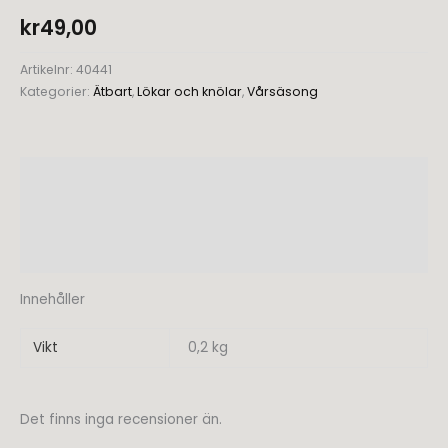
kr
49,00
Artikelnr:
40441
Kategorier:
Ätbart
,
Lökar och knölar
,
Vårsäsong
Beskrivning
Ytterligare information
Recensioner (0)
Innehåller
Vikt
0,2 kg
Det finns inga recensioner än.