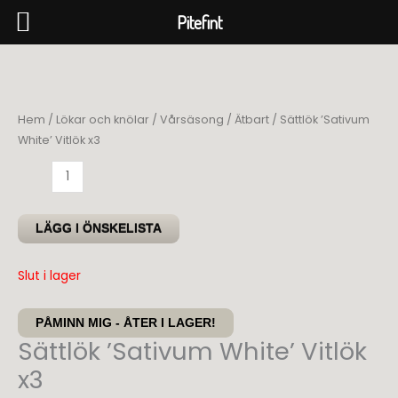
Pitefint
Hoppa
till
innehåll
Hem
/
Lökar och knölar
/
Vårsäsong
/
Ätbart
/ Sättlök ’Sativum
White’ Vitlök x3
Sättlök
'Sativum
White'
LÄGG I ÖNSKELISTA
Vitlök
x3
Slut i lager
mängd
PÅMINN MIG - ÅTER I LAGER!
Sättlök ’Sativum White’ Vitlök
x3