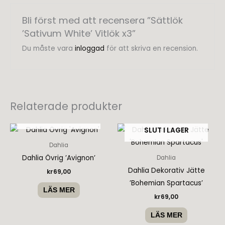
Bli först med att recensera ”Sättlök
’Sativum White’ Vitlök x3”
Du måste vara
inloggad
för att skriva en recension.
Relaterade produkter
SLUT I LAGER
SLUT I LAGER
Dahlia
Dahlia Övrig ’Avignon’
Dahlia
Dahlia Dekorativ Jätte
kr
69,00
’Bohemian Spartacus’
LÄS MER
kr
69,00
LÄS MER