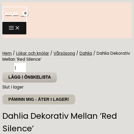
Hoppa
till
kr
0,00
innehåll
Hem
/
Lökar och knölar
/
Vårsäsong
/
Dahlia
/ Dahlia Dekorativ
Mellan ’Red Silence’
Dahlia
Dekorativ
Mellan
LÄGG I ÖNSKELISTA
'Red
Slut i lager
Silence'
mängd
PÅMINN MIG - ÅTER I LAGER!
Dahlia Dekorativ Mellan ’Red
Silence’