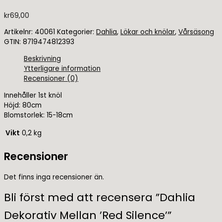
kr
69,00
Artikelnr:
40061
Kategorier:
Dahlia
,
Lökar och knölar
,
Vårsäsong
GTIN:
8719474812393
Beskrivning
Ytterligare information
Recensioner (0)
Innehåller 1st knöl
Höjd: 80cm
Blomstorlek: 15-18cm
Vikt
0,2 kg
Recensioner
Det finns inga recensioner än.
Bli först med att recensera ”Dahlia
Dekorativ Mellan ’Red Silence’”