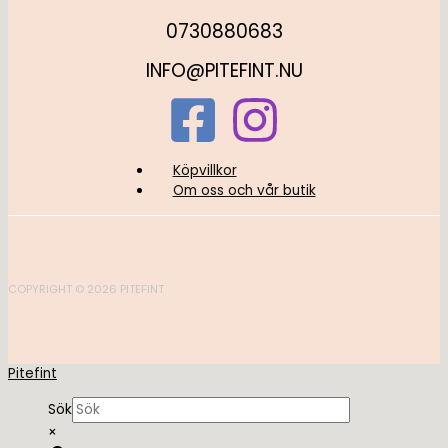
0730880683
INFO@PITEFINT.NU
Köpvillkor
Om oss och vår butik
COPYRIGHT © 2026 PITEFINT
Pitefint
Sök
×