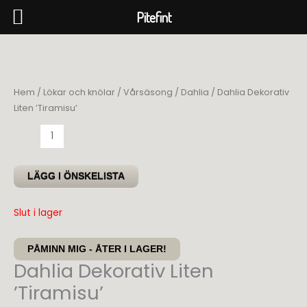
Pitefint
Hoppa
till
innehåll
Hem
/
Lökar och knölar
/
Vårsäsong
/
Dahlia
/ Dahlia Dekorativ
Liten ’Tiramisu’
Dahlia
Dekorativ
Liten
LÄGG I ÖNSKELISTA
'Tiramisu'
mängd
Slut i lager
PÅMINN MIG - ÅTER I LAGER!
Dahlia Dekorativ Liten
’Tiramisu’