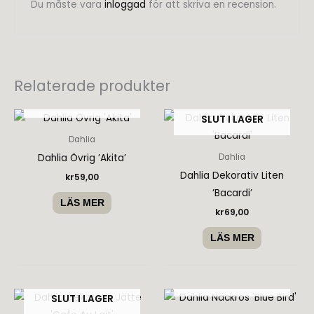
Du måste vara
inloggad
för att skriva en recension.
Relaterade produkter
SLUT I LAGER
SLUT I LAGER
Dahlia
Dahlia Övrig ’Akita’
Dahlia
Dahlia Dekorativ Liten
kr
59,00
’Bacardi’
LÄS MER
kr
69,00
LÄS MER
SLUT I LAGER
SLUT I LAGER