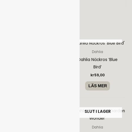
Relaterade produkter
SLUT I LAGER
SLUT I LAGER
Dahlia
Dahlia
Dahlia Boll ’Double Jill’
Dahlia Näckros ’Blue
Bird’
kr
69,00
kr
59,00
LÄS MER
LÄS MER
SLUT I LAGER
SLUT I LAGER
Dahlia
Dahlia