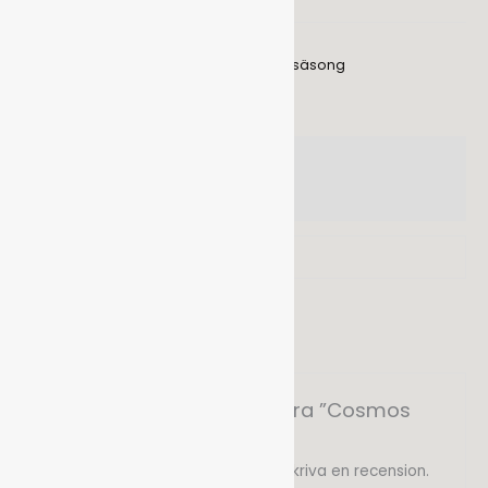
Artikelnr:
40381
Kategorier:
Lökar och knölar
,
Övrigt
,
Vårsäsong
Ytterligare information
Recensioner (0)
Vikt
0,2 kg
Det finns inga recensioner än.
Bli först med att recensera ”Cosmos
’Atrosanguineus’”
Du måste vara
inloggad
för att skriva en recension.