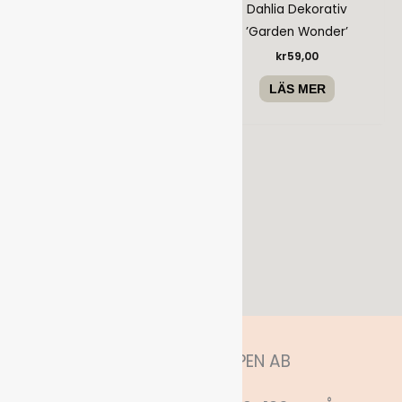
Dahlia Dekorativ Jätte
Dahlia Dekorativ
’Cafe Au Lait’
’Garden Wonder’
kr
69,00
kr
59,00
LÄS MER
LÄS MER
HITTA OSS
ANNELUNDSHOPPEN AB