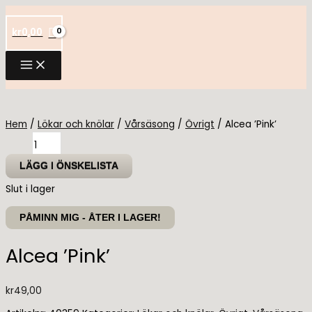
Hoppa
till
kr
0,00
innehåll
Hem
/
Lökar och knölar
/
Vårsäsong
/
Övrigt
/ Alcea ’Pink’
Alcea
'Pink'
mängd
LÄGG I ÖNSKELISTA
Slut i lager
PÅMINN MIG - ÅTER I LAGER!
Alcea ’Pink’
kr
49,00