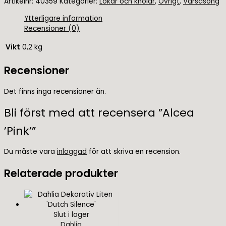
Artikelnr:
40359
Kategorier:
Lökar och knölar
,
Övrigt
,
Vårsäsong
Ytterligare information
Recensioner (0)
Vikt
0,2 kg
Recensioner
Det finns inga recensioner än.
Bli först med att recensera ”Alcea
’Pink’”
Du måste vara
inloggad
för att skriva en recension.
Relaterade produkter
Slut i lager
Dahlia