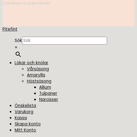
COPYRIGHT © 2026 PITEFINT
Pitefint
Sök
×
Lökar och knölar
Vårsäsong
Amaryllis
Höstsäsong
Allium
Tulpaner
Narcisser
Önskelista
Varukorg
Kassa
Skapa konto
Mitt Konto