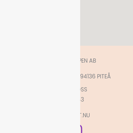
HITTA OSS
ANNELUNDSHOPPEN AB
MÅNSKENSGATAN 52, 94136 PITEÅ
KONTAKTA OSS
0730880683
INFO@PITEFINT.NU