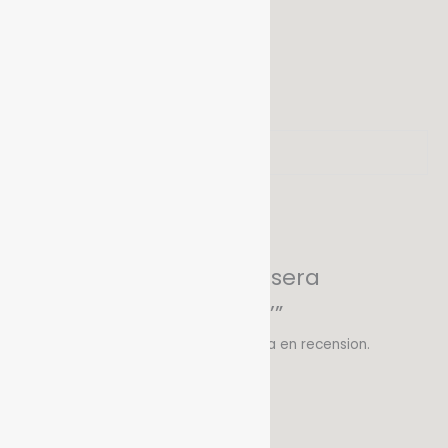
Beskrivning
Ytterligare information
Recensioner (0)
Storlek lök: 14/16
Vikt
0,2 kg
Recensioner
Det finns inga recensioner än.
Bli först med att recensera
”Zantedeschia ’Mango’”
Du måste vara
inloggad
för att skriva en recension.
Relaterade produkter