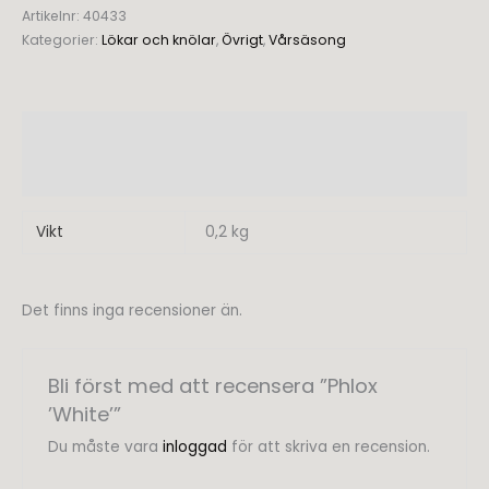
ursprungliga
nuvarande
Artikelnr:
40433
Kategorier:
Lökar och knölar
,
Övrigt
,
Vårsäsong
priset
priset
var:
är:
kr39,00.
kr29,00.
Ytterligare information
Recensioner (0)
Vikt
0,2 kg
Det finns inga recensioner än.
Bli först med att recensera ”Phlox
’White’”
Du måste vara
inloggad
för att skriva en recension.