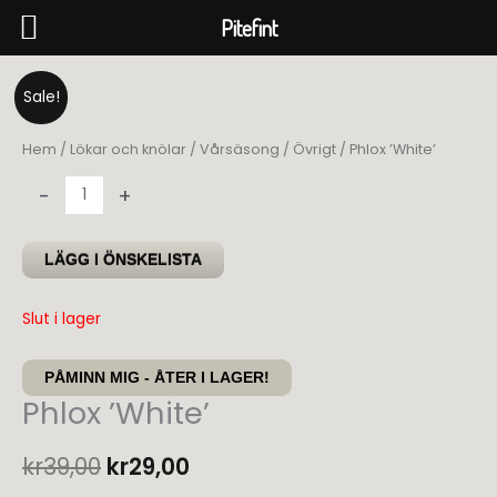
Pitefint
Hoppa
till
Sale!
innehåll
Hem
/
Lökar och knölar
/
Vårsäsong
/
Övrigt
/ Phlox ’White’
Phlox
-
+
'White'
mängd
LÄGG I ÖNSKELISTA
Slut i lager
PÅMINN MIG - ÅTER I LAGER!
Phlox ’White’
Det
Det
kr
39,00
kr
29,00