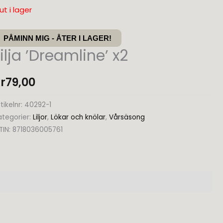
lut i lager
PÅMINN MIG - ÅTER I LAGER!
Lilja ’Dreamline’ x2
r
79,00
tikelnr:
40292-1
ategorier:
Liljor
,
Lökar och knölar
,
Vårsäsong
TIN:
8718036005761