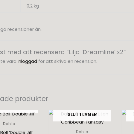
0,2 kg
nga recensioner än.
örst med att recensera ”Lilja ’Dreamline’ x2”
te vara
inloggad
för att skriva en recension.
rade produkter
UT I LAGER
SLUT I LAGER
Dahlia
Boll ’Double Jill’
Dahlia