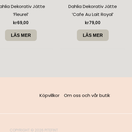
ahlia Dekorativ Jätte
Dahlia Dekorativ Jätte
’Fleurel’
’Cafe Au Lait Royal’
kr
69,00
kr
79,00
LÄS MER
LÄS MER
Köpvillkor
Om oss och vår butik
COPYRIGHT © 2026 PITEFINT