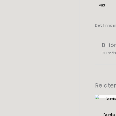
Vikt
Det finns i
Bli f
Du mås
Relate
SL
Dahlia 