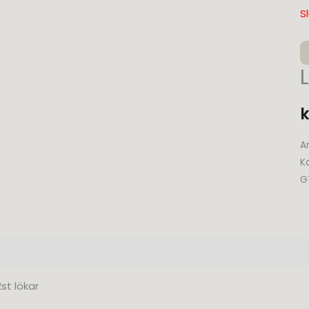
S
k
Ar
K
G
ng
Ytterligare information
Recensioner (0)
2st lökar