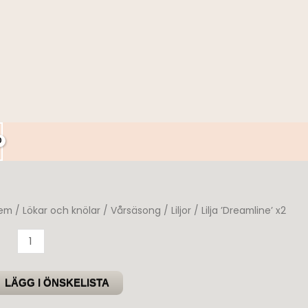
em
/
Lökar och knölar
/
Vårsäsong
/
Liljor
/ Lilja ’Dreamline’ x2
lja
Dreamline'
2
LÄGG I ÖNSKELISTA
ängd