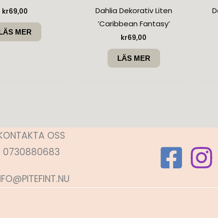
Dahlia Dekorativ Liten
D
kr
69,00
’Caribbean Fantasy’
LÄS MER
kr
69,00
LÄS MER
KONTAKTA OSS
0730880683
NFO@PITEFINT.NU