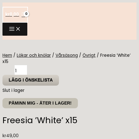
Hoppa
till
kr
0,00
innehåll
Hem
/
Lökar och knölar
/
Vårsäsong
/
Övrigt
/ Freesia ’White’
x15
Freesia
'White'
x15
LÄGG I ÖNSKELISTA
mängd
Slut i lager
PÅMINN MIG - ÅTER I LAGER!
Freesia ’White’ x15
kr
49,00