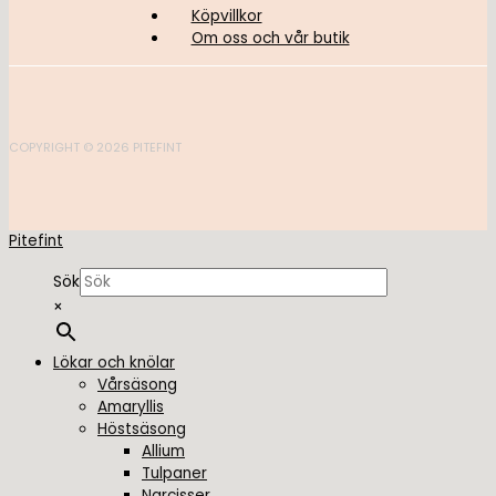
Köpvillkor
Om oss och vår butik
COPYRIGHT © 2026 PITEFINT
Pitefint
Sök
×
Lökar och knölar
Vårsäsong
Amaryllis
Höstsäsong
Allium
Tulpaner
Narcisser