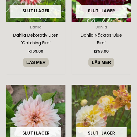
SLUT I LAGER
SLUT I LAGER
Dahlia
Dahlia
Dahlia Dekorativ Liten
Dahlia Näckros ’Blue
’Catching Fire’
Bird’
kr
69,00
kr
59,00
LÄS MER
LÄS MER
SLUT I LAGER
SLUT I LAGER