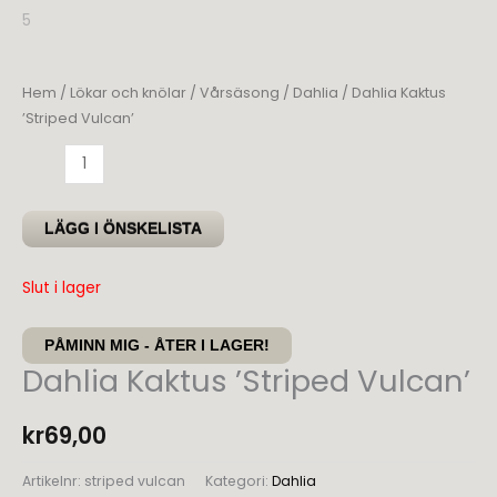
Hem
/
Lökar och knölar
/
Vårsäsong
/
Dahlia
/ Dahlia Kaktus
’Striped Vulcan’
Dahlia
Kaktus
'Striped
LÄGG I ÖNSKELISTA
Vulcan'
mängd
Slut i lager
PÅMINN MIG - ÅTER I LAGER!
Dahlia Kaktus ’Striped Vulcan’
kr
69,00
Artikelnr:
striped vulcan
Kategori:
Dahlia