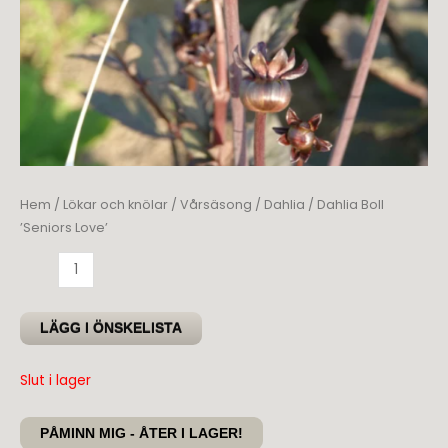
Hem
/
Lökar och knölar
/
Vårsäsong
/
Dahlia
/ Dahlia Boll
’Seniors Love’
Dahlia
Boll
'Seniors
LÄGG I ÖNSKELISTA
Love'
mängd
Slut i lager
PÅMINN MIG - ÅTER I LAGER!