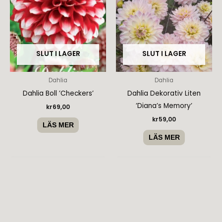
SLUT I LAGER
SLUT I LAGER
Dahlia
Dahlia
Dahlia Boll ’Checkers’
Dahlia Dekorativ Liten
’Diana’s Memory’
kr
69,00
kr
59,00
LÄS MER
LÄS MER