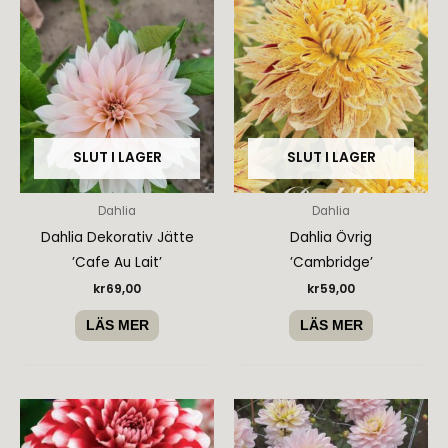
SLUT I LAGER
SLUT I LAGER
Dahlia
Dahlia
Dahlia Dekorativ Jätte
Dahlia Övrig
’Cafe Au Lait’
’Cambridge’
kr
69,00
kr
59,00
LÄS MER
LÄS MER