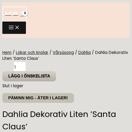
Hoppa
till
kr
0,00
innehåll
Hem
/
Lökar och knölar
/
Vårsäsong
/
Dahlia
/ Dahlia Dekorativ
Liten ’Santa Claus’
Dahlia
Dekorativ
Liten
LÄGG I ÖNSKELISTA
'Santa
Slut i lager
Claus'
mängd
PÅMINN MIG - ÅTER I LAGER!
Dahlia Dekorativ Liten ’Santa
Claus’