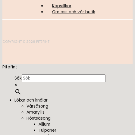
Köpvillkor
Om oss och vår butik
COPYRIGHT © 2026 PITEFINT
Pitefint
Sök
×
Lökar och knölar
Vårsäsong
Amaryllis
Höstsäsong
Allium
Tulpaner