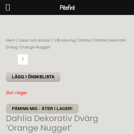
Pitefint
Hoppa
till
innehåll
Hem
/
Lökar och knölar
/
Vårsäsong
/
Dahlia
/ Dahlia Dekorativ
Dvärg ’Orange Nugget’
Dahlia
Dekorativ
Dvärg
LÄGG I ÖNSKELISTA
'Orange
Nugget'
Slut i lager
mängd
PÅMINN MIG - ÅTER I LAGER!
Dahlia Dekorativ Dvärg
’Orange Nugget’