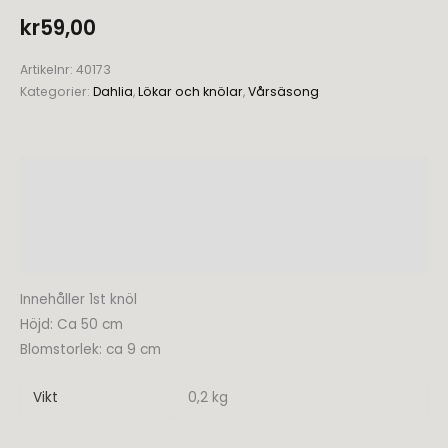
kr
59,00
Artikelnr:
40173
Kategorier:
Dahlia
,
Lökar och knölar
,
Vårsäsong
Beskrivning
Ytterligare information
Recensioner (0)
Innehåller 1st knöl
Höjd: Ca 50 cm
Blomstorlek: ca 9 cm
Vikt
0,2 kg