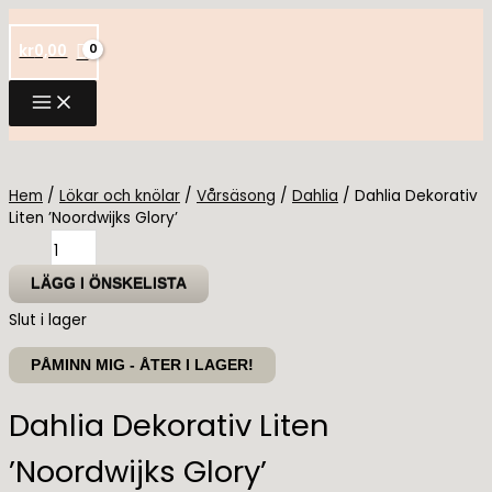
Hoppa
till
kr
0,00
innehåll
Hem
/
Lökar och knölar
/
Vårsäsong
/
Dahlia
/ Dahlia Dekorativ
Liten ’Noordwijks Glory’
Dahlia
Dekorativ
Liten
LÄGG I ÖNSKELISTA
'Noordwijks
Slut i lager
Glory'
mängd
PÅMINN MIG - ÅTER I LAGER!
Dahlia Dekorativ Liten
’Noordwijks Glory’