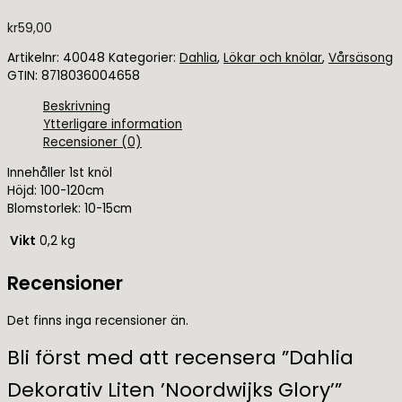
kr
59,00
Artikelnr:
40048
Kategorier:
Dahlia
,
Lökar och knölar
,
Vårsäsong
GTIN:
8718036004658
Beskrivning
Ytterligare information
Recensioner (0)
Innehåller 1st knöl
Höjd: 100-120cm
Blomstorlek: 10-15cm
Vikt
0,2 kg
Recensioner
Det finns inga recensioner än.
Bli först med att recensera ”Dahlia
Dekorativ Liten ’Noordwijks Glory’”