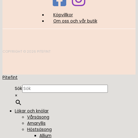
Köpvillkor
Om oss och vår butik
COPYRIGHT © 2026 PITEFINT
Pitefint
Sök
×
Lökar och knölar
Vårsäsong
Amaryllis
Höstsäsong
Allium