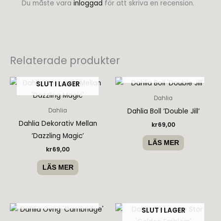
Du måste vara
inloggad
för att skriva en recension.
Relaterade produkter
SLUT I LAGER
SLUT I LAGER
Dahlia
Dahlia Boll ’Double Jill’
Dahlia
Dahlia Dekorativ Mellan
kr
69,00
’Dazzling Magic’
LÄS MER
kr
69,00
LÄS MER
SLUT I LAGER
SLUT I LAGER