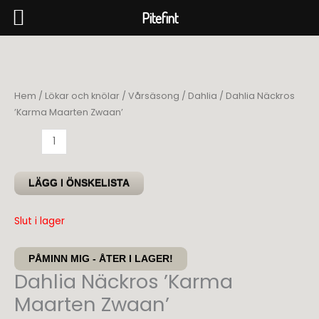
Pitefint
Hoppa
till
innehåll
Hem
/
Lökar och knölar
/
Vårsäsong
/
Dahlia
/ Dahlia Näckros
’Karma Maarten Zwaan’
Dahlia
Näckros
'Karma
LÄGG I ÖNSKELISTA
Maarten
Zwaan'
Slut i lager
mängd
PÅMINN MIG - ÅTER I LAGER!
Dahlia Näckros ’Karma
Maarten Zwaan’