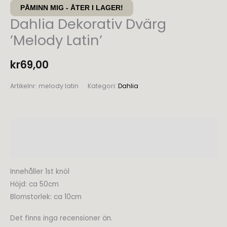
PÅMINN MIG - ÅTER I LAGER!
Dahlia Dekorativ Dvärg
’Melody Latin’
kr
69,00
Artikelnr:
melody latin
Kategori:
Dahlia
Beskrivning
Recensioner (0)
Innehåller 1st knöl
Höjd: ca 50cm
Blomstorlek: ca 10cm
Det finns inga recensioner än.