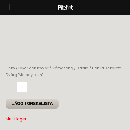
Pitefint
Hoppa
till
innehåll
Hem
/
Lökar och knölar
/
Vårsäsong
/
Dahlia
/ Dahlia Dekorativ
Dvärg ’Melody Latin’
Dahlia
Dekorativ
Dvärg
LÄGG I ÖNSKELISTA
'Melody
Latin'
Slut i lager
mängd