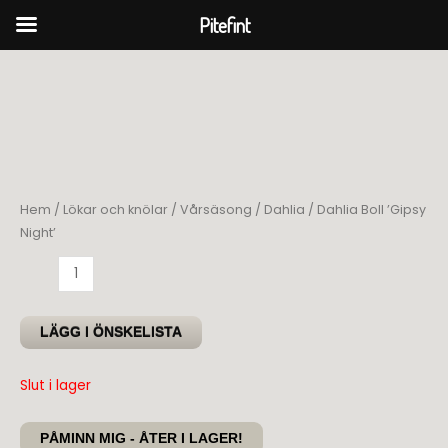
Pitefint
Hoppa
till
innehåll
Hem
/
Lökar och knölar
/
Vårsäsong
/
Dahlia
/ Dahlia Boll ’Gipsy
Night’
Dahlia
Boll
'Gipsy
LÄGG I ÖNSKELISTA
Night'
mängd
Slut i lager
PÅMINN MIG - ÅTER I LAGER!