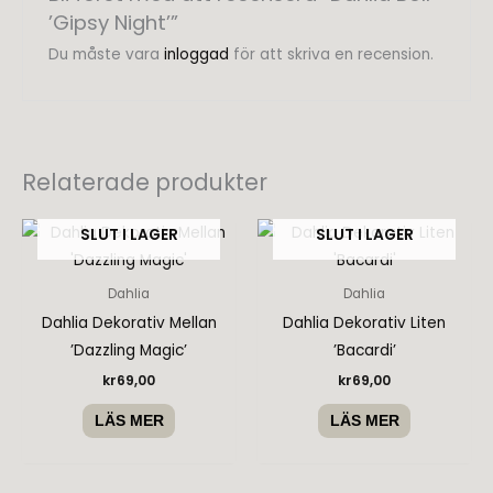
’Gipsy Night’”
Du måste vara
inloggad
för att skriva en recension.
Relaterade produkter
SLUT I LAGER
SLUT I LAGER
Dahlia
Dahlia
Dahlia Dekorativ Mellan
Dahlia Dekorativ Liten
’Dazzling Magic’
’Bacardi’
kr
69,00
kr
69,00
LÄS MER
LÄS MER