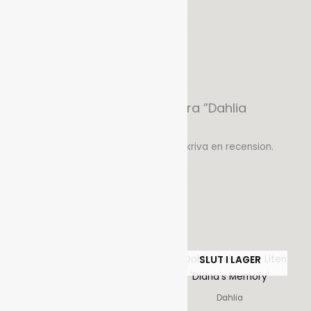
Vikt
0,2 kg
Det finns inga recensioner än.
Bli först med att recensera ”Dahlia
Orkidé ’Fancy Pants’”
Du måste vara
inloggad
för att skriva en recension.
Relaterade produkter
SLUT I LAGER
SLUT I LAGER
Dahlia
Dahlia