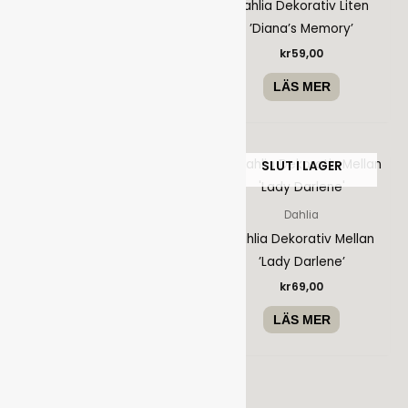
Dahlia Dekorativ Liten
Dahlia Dekorativ Liten
’Catching Fire’
’Diana’s Memory’
kr
69,00
kr
59,00
LÄS MER
LÄS MER
SLUT I LAGER
SLUT I LAGER
Dahlia
Dahlia Boll ’Double Jill’
Dahlia
Dahlia Dekorativ Mellan
kr
69,00
’Lady Darlene’
LÄS MER
kr
69,00
LÄS MER