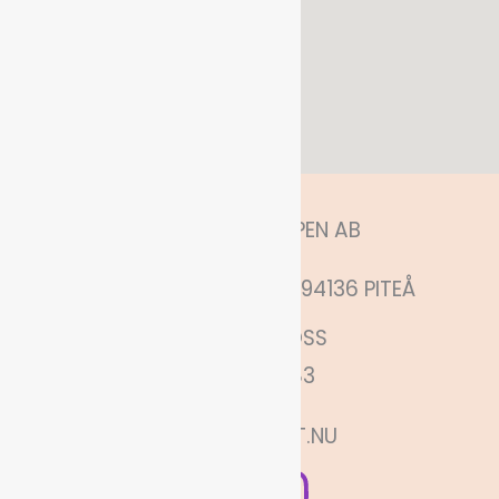
HITTA OSS
ANNELUNDSHOPPEN AB
MÅNSKENSGATAN 52, 94136 PITEÅ
KONTAKTA OSS
0730880683
INFO@PITEFINT.NU