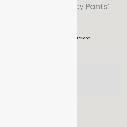
Dahlia Orkidé ’Fancy Pants’
kr
69,00
Artikelnr:
40144
Kategorier:
Dahlia
,
Lökar och knölar
,
Vårsäsong
GTIN:
8719474817961
Beskrivning
Ytterligare information
Recensioner (0)
Innehåller 1st knöl
Höjd: 70-100 cm
Blomstorlek: 10-15 cm