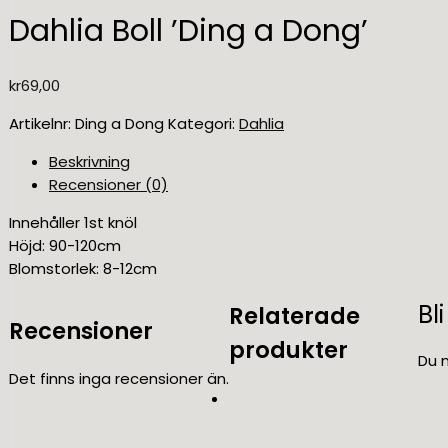
Dahlia Boll ’Ding a Dong’
kr
69,00
Artikelnr:
Ding a Dong
Kategori:
Dahlia
Beskrivning
Recensioner (0)
Innehåller 1st knöl
Höjd: 90-120cm
Blomstorlek: 8-12cm
Bl
Relaterade
Recensioner
produkter
Du 
Det finns inga recensioner än.