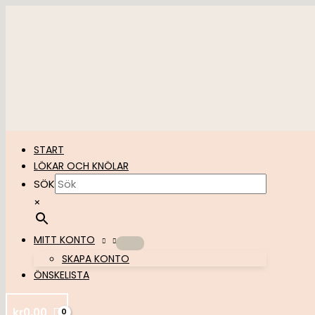
Hoppa
till
innehåll
START
LÖKAR OCH KNÖLAR
SÖK
×
MITT KONTO
SKAPA KONTO
ÖNSKELISTA
kr
0,00