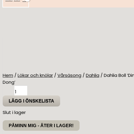
Hem
/
Lökar och knölar
/
Vårsäsong
/
Dahlia
/ Dahlia Boll ’Di
Dong’
Dahlia
Boll
LÄGG I ÖNSKELISTA
'Ding
a
Slut i lager
Dong'
mängd
PÅMINN MIG - ÅTER I LAGER!