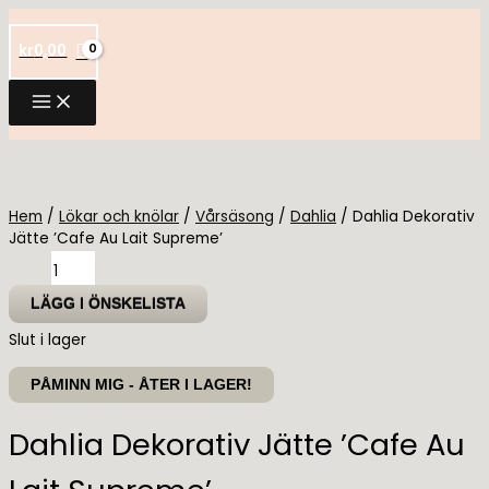
Hoppa
till
kr
0,00
innehåll
Hem
/
Lökar och knölar
/
Vårsäsong
/
Dahlia
/ Dahlia Dekorativ
Jätte ’Cafe Au Lait Supreme’
Dahlia
Dekorativ
Jätte
LÄGG I ÖNSKELISTA
'Cafe
Slut i lager
Au
Lait
PÅMINN MIG - ÅTER I LAGER!
Supreme'
mängd
Dahlia Dekorativ Jätte ’Cafe Au