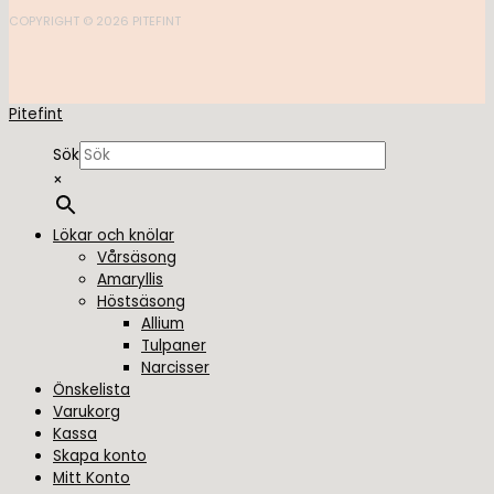
COPYRIGHT © 2026 PITEFINT
Pitefint
Sök
×
Lökar och knölar
Vårsäsong
Amaryllis
Höstsäsong
Allium
Tulpaner
Narcisser
Önskelista
Varukorg
Kassa
Skapa konto
Mitt Konto