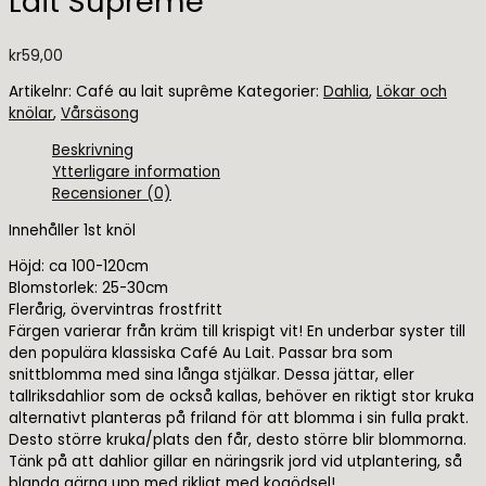
Lait Supreme’
kr
59,00
Artikelnr:
Café au lait suprême
Kategorier:
Dahlia
,
Lökar och
knölar
,
Vårsäsong
Beskrivning
Ytterligare information
Recensioner (0)
Innehåller 1st knöl
Höjd: ca 100-120cm
Blomstorlek: 25-30cm
Flerårig, övervintras frostfritt
Färgen varierar från kräm till krispigt vit! En underbar syster till
den populära klassiska Café Au Lait. Passar bra som
snittblomma med sina långa stjälkar. Dessa jättar, eller
tallriksdahlior som de också kallas, behöver en riktigt stor kruka
alternativt planteras på friland för att blomma i sin fulla prakt.
Desto större kruka/plats den får, desto större blir blommorna.
Tänk på att dahlior gillar en näringsrik jord vid utplantering, så
blanda gärna upp med rikligt med kogödsel!