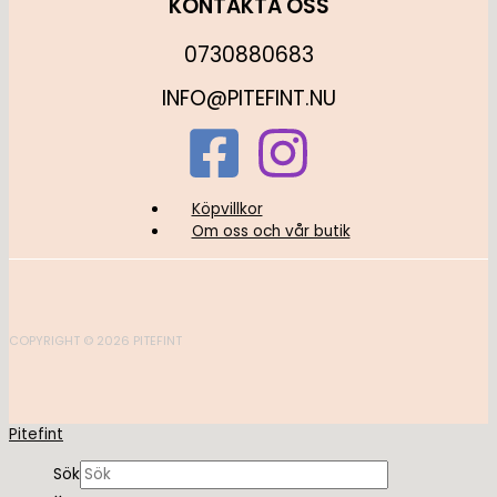
KONTAKTA OSS
0730880683
INFO@PITEFINT.NU
Köpvillkor
Om oss och vår butik
COPYRIGHT © 2026 PITEFINT
Pitefint
Sök