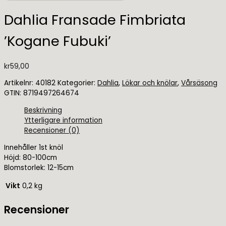
Dahlia Fransade Fimbriata
’Kogane Fubuki’
kr
59,00
Artikelnr:
40182
Kategorier:
Dahlia
,
Lökar och knölar
,
Vårsäsong
GTIN:
8719497264674
Beskrivning
Ytterligare information
Recensioner (0)
Innehåller 1st knöl
Höjd: 80-100cm
Blomstorlek: 12-15cm
Vikt
0,2 kg
Recensioner