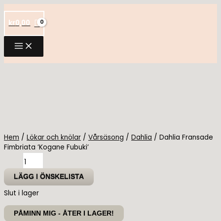
Hoppa
till
kr
0,00
innehåll
Hem
/
Lökar och knölar
/
Vårsäsong
/
Dahlia
/ Dahlia Fransade
Fimbriata ’Kogane Fubuki’
Dahlia
Fransade
Fimbriata
LÄGG I ÖNSKELISTA
'Kogane
Slut i lager
Fubuki'
mängd
PÅMINN MIG - ÅTER I LAGER!