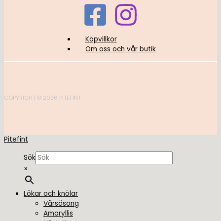
Köpvillkor
Om oss och vår butik
COPYRIGHT © 2026 PITEFINT
Pitefint
Sök
×
Lökar och knölar
Vårsäsong
Amaryllis