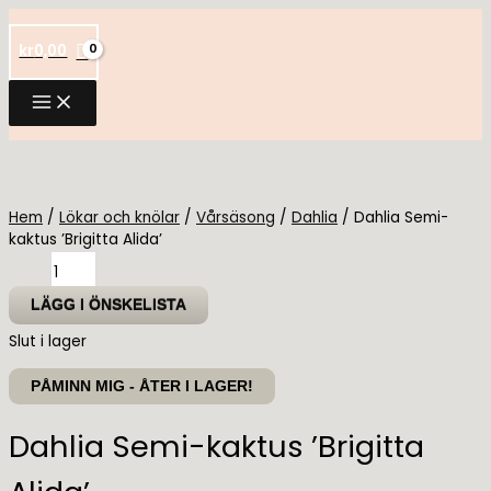
Hoppa
till
kr
0,00
innehåll
Hem
/
Lökar och knölar
/
Vårsäsong
/
Dahlia
/ Dahlia Semi-
kaktus ’Brigitta Alida’
Dahlia
Semi-
kaktus
LÄGG I ÖNSKELISTA
'Brigitta
Slut i lager
Alida'
mängd
PÅMINN MIG - ÅTER I LAGER!
Dahlia Semi-kaktus ’Brigitta