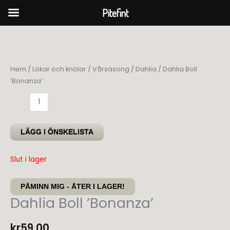
Pitefint
Hoppa
till
innehåll
Hem
/
Lökar och knölar
/
Vårsäsong
/
Dahlia
/ Dahlia Boll
’Bonanza’
Dahlia
Boll
'Bonanza'
LÄGG I ÖNSKELISTA
mängd
Slut i lager
PÅMINN MIG - ÅTER I LAGER!
Dahlia Boll ’Bonanza’
kr
59,00