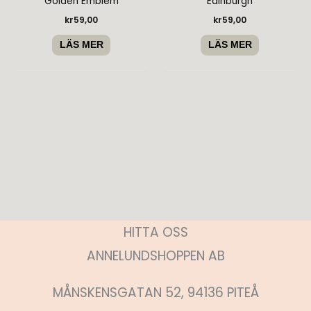
’Golden Emblem’
’Edinburgh’
kr
59,00
kr
59,00
LÄS MER
LÄS MER
HITTA OSS
ANNELUNDSHOPPEN AB
MÅNSKENSGATAN 52, 94136 PITEÅ