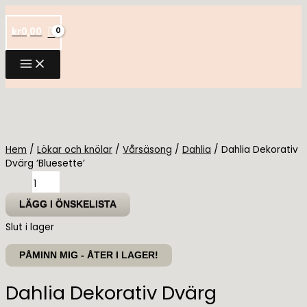
Hoppa
till
kr
0,00
innehåll
Hem
/
Lökar och knölar
/
Vårsäsong
/
Dahlia
/ Dahlia Dekorativ
Dvärg ’Bluesette’
Dahlia
Dekorativ
Dvärg
LÄGG I ÖNSKELISTA
'Bluesette'
Slut i lager
mängd
PÅMINN MIG - ÅTER I LAGER!
Dahlia Dekorativ Dvärg