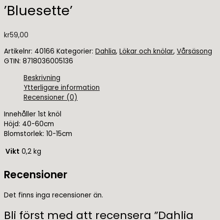
’Bluesette’
kr
59,00
Artikelnr:
40166
Kategorier:
Dahlia
,
Lökar och knölar
,
Vårsäsong
GTIN:
8718036005136
Beskrivning
Ytterligare information
Recensioner (0)
Innehåller 1st knöl
Höjd: 40-60cm
Blomstorlek: 10-15cm
Vikt
0,2 kg
Recensioner
Det finns inga recensioner än.
Bli först med att recensera ”Dahlia