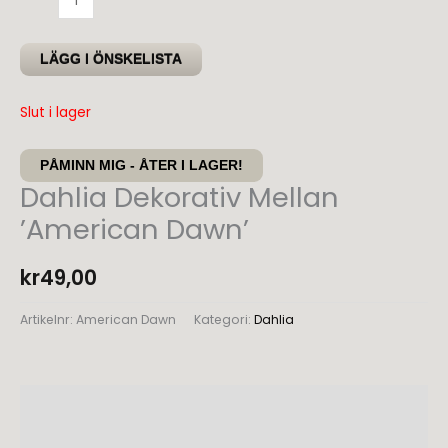
Dekorativ
Mellan
LÄGG I ÖNSKELISTA
'American
Dawn'
Slut i lager
mängd
PÅMINN MIG - ÅTER I LAGER!
Dahlia Dekorativ Mellan
’American Dawn’
kr
49,00
Artikelnr:
American Dawn
Kategori:
Dahlia
Beskrivning
Recensioner (0)