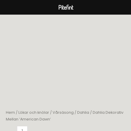
Pitefint
Hoppa
till
innehåll
Hem
/
Lökar och knölar
/
Vårsäsong
/
Dahlia
/ Dahlia Dekorativ
Mellan ’American Dawn’
Dahlia