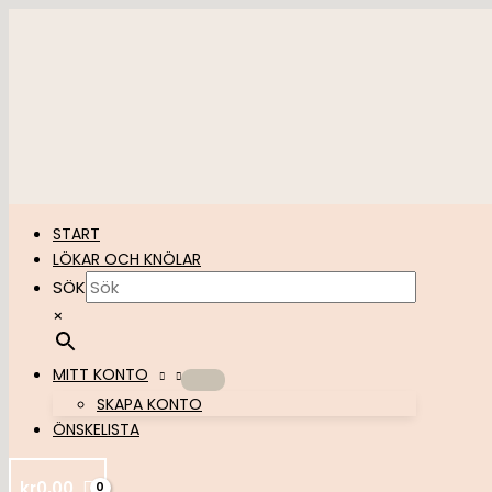
Hoppa
till
innehåll
START
LÖKAR OCH KNÖLAR
SÖK
×
MITT KONTO
SKAPA KONTO
ÖNSKELISTA
kr
0,00