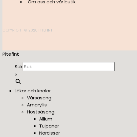
Om oss och vår butik
COPYRIGHT © 2026 PITEFINT
Pitefint
Sök
×
Lökar och knölar
Vårsäsong
Amaryllis
Höstsäsong
Allium
Tulpaner
Narcisser