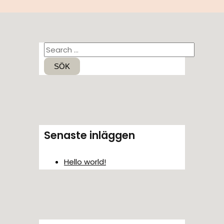
S
ö
k
e
f
t
Senaste inläggen
e
r
Hello world!
: