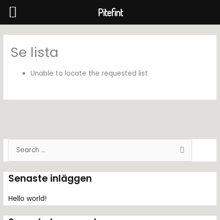
Pitefint
Hoppa
till
Se lista
innehåll
Unable to locate the requested list
S
ö
k
Senaste inläggen
e
f
Hello world!
t