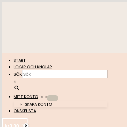
Hoppa
till
innehåll
START
LÖKAR OCH KNÖLAR
SÖK
×
MITT KONTO
SKAPA KONTO
ÖNSKELISTA
kr
0,00