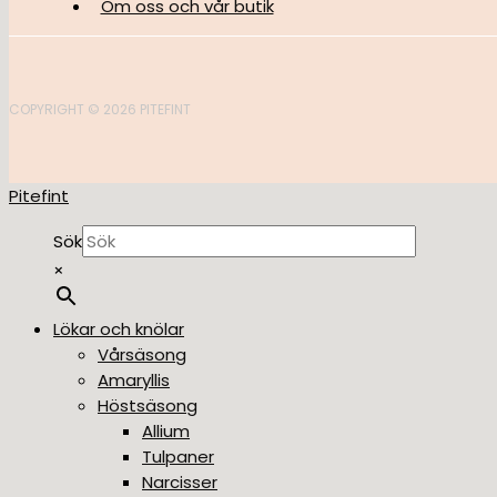
Om oss och vår butik
COPYRIGHT © 2026 PITEFINT
Pitefint
Sök
×
Lökar och knölar
Vårsäsong
Amaryllis
Höstsäsong
Allium
Tulpaner
Narcisser