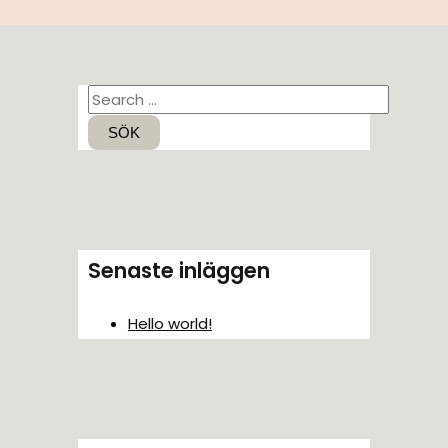
S
ö
k
e
f
t
Senaste inläggen
e
r
Hello world!
: