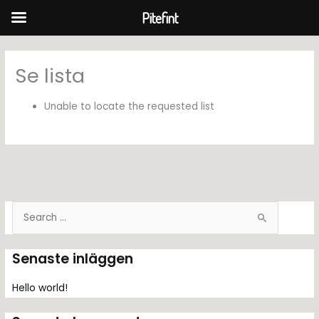
Pitefint
Hoppa
till
Se lista
innehåll
Unable to locate the requested list
S
ö
k
Senaste inläggen
e
f
Hello world!
t