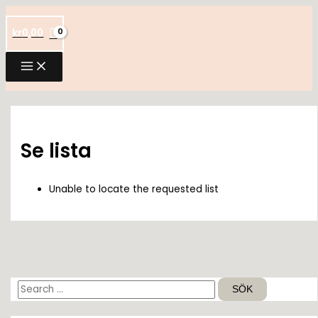
Hoppa
till
kr
0,00
innehåll
Se lista
Unable to locate the requested list
S
ö