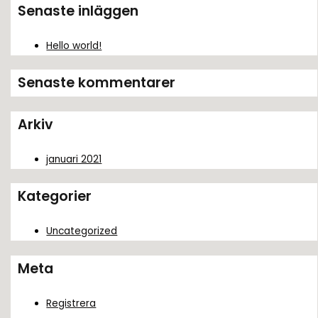
k
Senaste inläggen
e
f
Hello world!
t
Senaste kommentarer
e
r
Arkiv
:
januari 2021
Kategorier
Uncategorized
Meta
Registrera