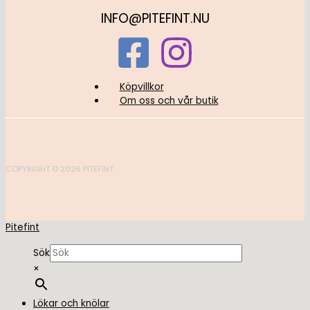
INFO@PITEFINT.NU
Köpvillkor
Om oss och vår butik
COPYRIGHT © 2026 PITEFINT
Pitefint
Sök
×
Lökar och knölar