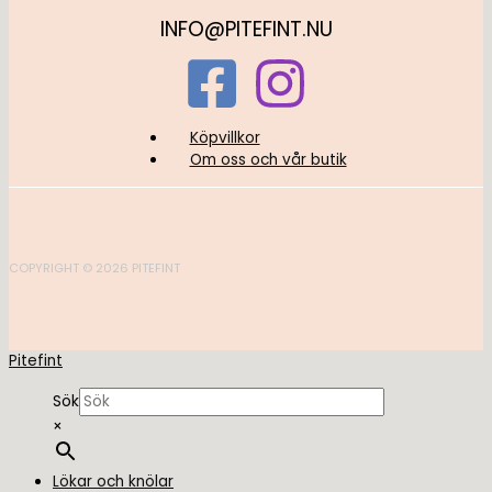
INFO@PITEFINT.NU
Köpvillkor
Om oss och vår butik
COPYRIGHT © 2026 PITEFINT
Pitefint
Sök
×
Lökar och knölar