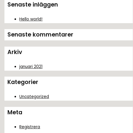
k
Senaste inläggen
e
f
Hello world!
t
Senaste kommentarer
e
r
Arkiv
:
januari 2021
Kategorier
Uncategorized
Meta
Registrera