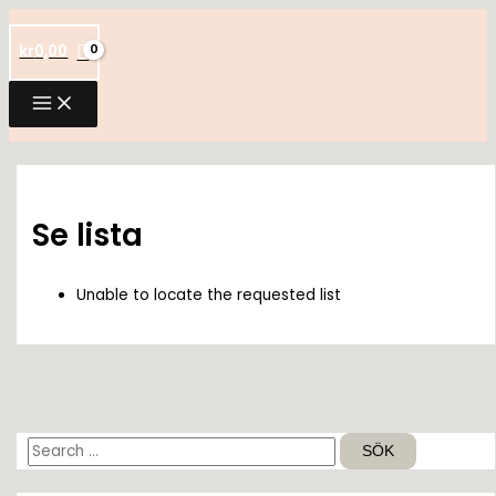
Hoppa
till
kr
0,00
innehåll
Se lista
Unable to locate the requested list
S
ö