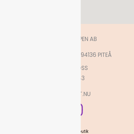
HITTA OSS
ANNELUNDSHOPPEN AB
MÅNSKENSGATAN 52, 94136 PITEÅ
KONTAKTA OSS
0730880683
INFO@PITEFINT.NU
Köpvillkor
Om oss och vår butik