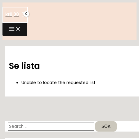
Hoppa
till
kr
0,00
innehåll
Se lista
Unable to locate the requested list
S
ö