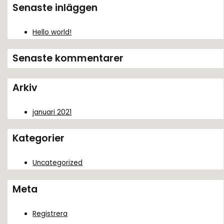
k
Senaste inläggen
e
f
Hello world!
t
Senaste kommentarer
e
r
Arkiv
:
januari 2021
Kategorier
Uncategorized
Meta
Registrera