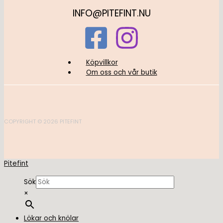
INFO@PITEFINT.NU
Köpvillkor
Om oss och vår butik
COPYRIGHT © 2026 PITEFINT
Pitefint
Sök
×
Lökar och knölar