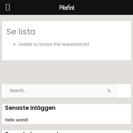
Pitefint
Hoppa
till
Se lista
innehåll
Unable to locate the requested list
S
ö
k
Senaste inläggen
e
f
Hello world!
t