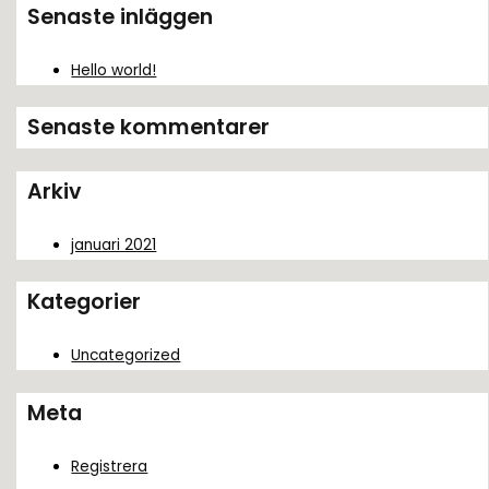
k
Senaste inläggen
e
f
Hello world!
t
Senaste kommentarer
e
r
Arkiv
:
januari 2021
Kategorier
Uncategorized
Meta
Registrera