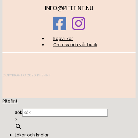
INFO@PITEFINT.NU
Köpvillkor
Om oss och vår butik
COPYRIGHT © 2026 PITEFINT
Pitefint
Sök
×
Lökar och knölar