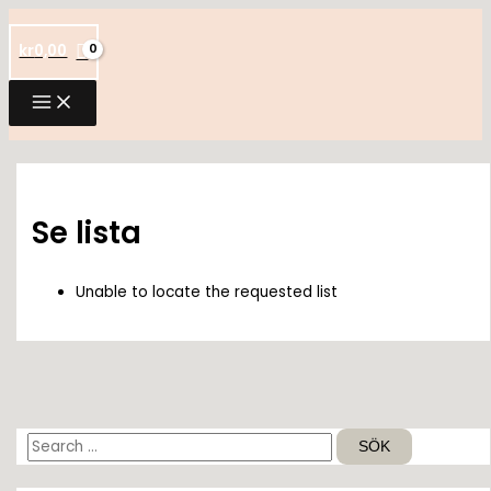
Hoppa
till
kr
0,00
innehåll
Se lista
Unable to locate the requested list
S
ö