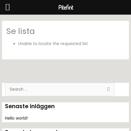
Pitefint
Hoppa
till
Se lista
innehåll
Unable to locate the requested list
S
ö
k
Senaste inläggen
e
f
Hello world!
t