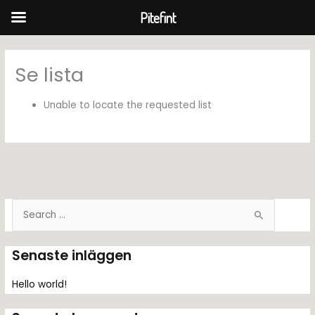
Pitefint
Hoppa
till
Se lista
innehåll
Unable to locate the requested list
S
ö
k
Senaste inläggen
e
f
Hello world!
t