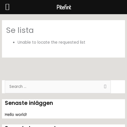
Pitefint
Hoppa
till
Se lista
innehåll
Unable to locate the requested list
S
ö
k
Senaste inläggen
e
f
Hello world!
t