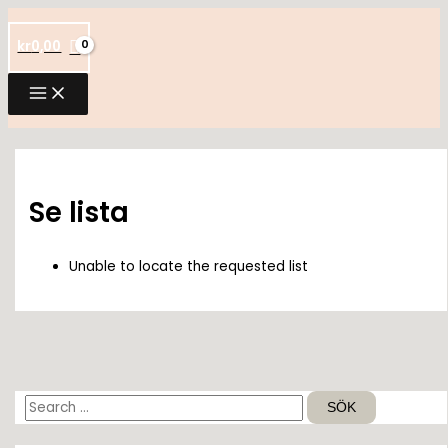
Hoppa
till
kr
0,00
innehåll
Se lista
Unable to locate the requested list
S
ö