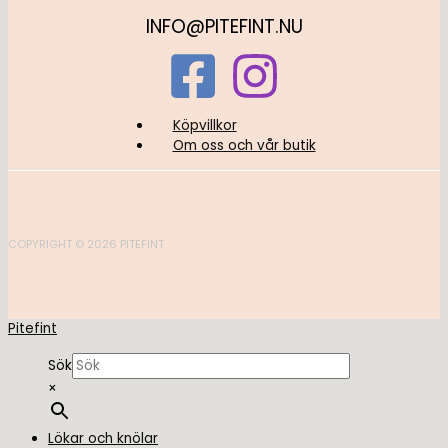
INFO@PITEFINT.NU
Köpvillkor
Om oss och vår butik
COPYRIGHT © 2026 PITEFINT
Pitefint
Sök
×
Lökar och knölar