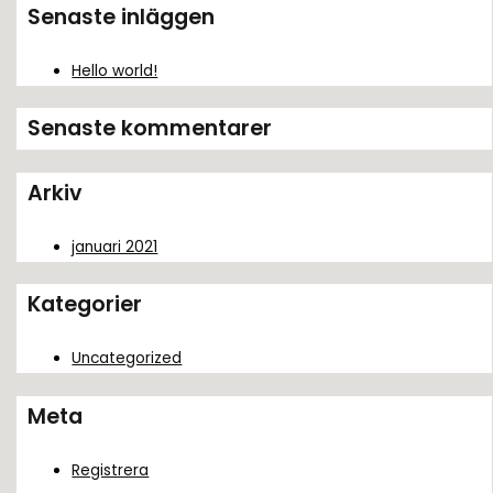
k
Senaste inläggen
e
f
Hello world!
t
Senaste kommentarer
e
r
Arkiv
:
januari 2021
Kategorier
Uncategorized
Meta
Registrera