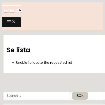
Hoppa
till
kr
0,00
innehåll
Se lista
Unable to locate the requested list
S
ö