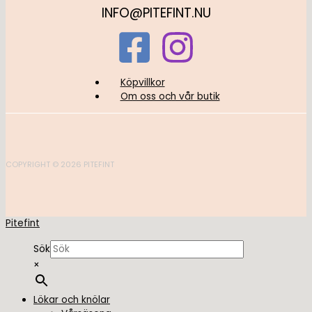
INFO@PITEFINT.NU
Köpvillkor
Om oss och vår butik
COPYRIGHT © 2026 PITEFINT
Pitefint
Sök
×
Lökar och knölar