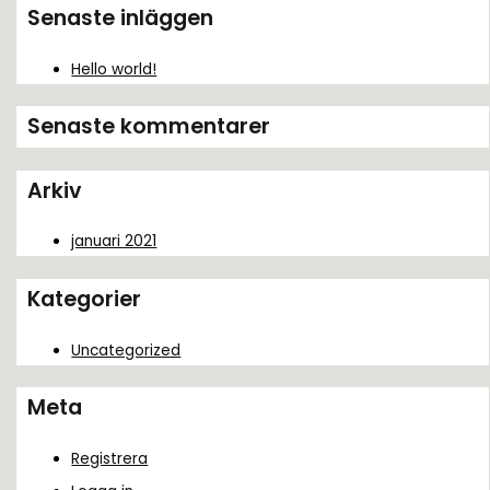
k
Senaste inläggen
e
Hello world!
f
t
Senaste kommentarer
e
r
Arkiv
:
januari 2021
Kategorier
Uncategorized
Meta
Registrera