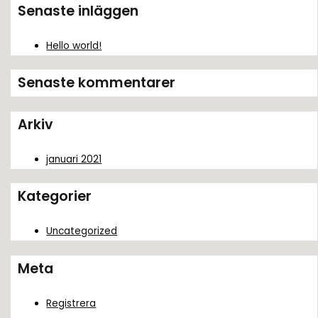
k
Senaste inläggen
e
f
Hello world!
t
Senaste kommentarer
e
r
Arkiv
:
januari 2021
Kategorier
Uncategorized
Meta
Registrera