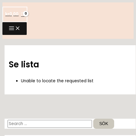
Hoppa
till
kr
0,00
innehåll
Se lista
Unable to locate the requested list
S
ö