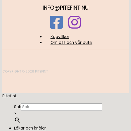
INFO@PITEFINT.NU
Köpvillkor
Om oss och vår butik
COPYRIGHT © 2026 PITEFINT
Pitefint
Sök
×
Lökar och knölar