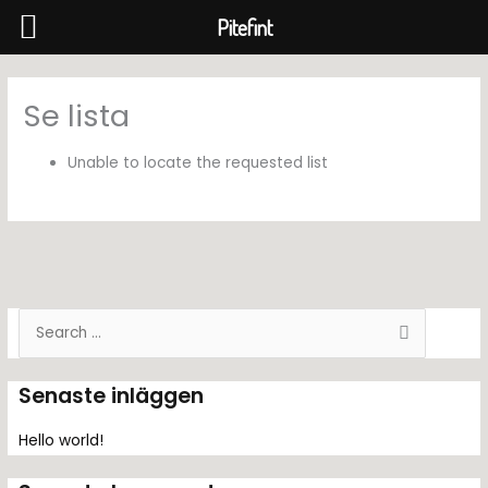
Pitefint
Hoppa
till
Se lista
innehåll
Unable to locate the requested list
S
ö
k
Senaste inläggen
e
f
Hello world!
t