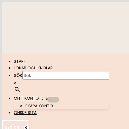
Hoppa
till
innehåll
START
LÖKAR OCH KNÖLAR
SÖK
×
MITT KONTO
SKAPA KONTO
ÖNSKELISTA
kr
0,00