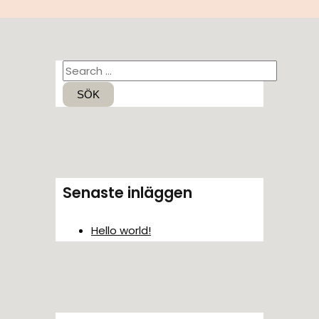
S
ö
k
e
f
t
Senaste inläggen
e
r
Hello world!
: