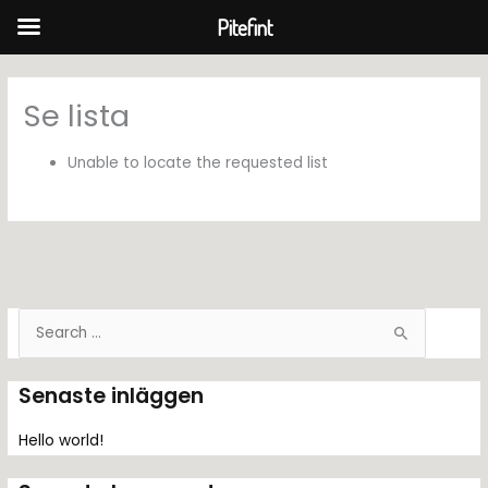
Pitefint
Hoppa
till
Se lista
innehåll
Unable to locate the requested list
S
ö
k
Senaste inläggen
e
f
Hello world!
t