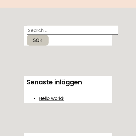
S
ö
k
e
f
t
Senaste inläggen
e
r
Hello world!
: