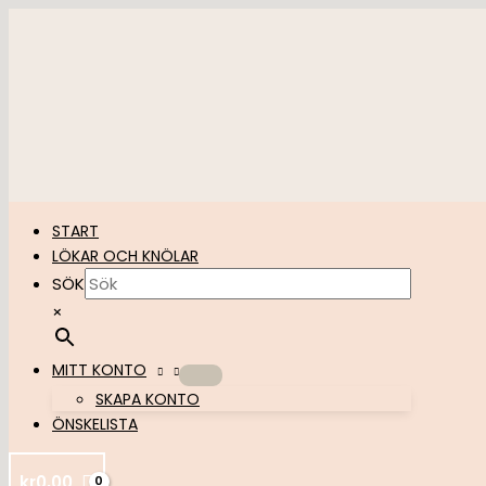
Hoppa
till
innehåll
START
LÖKAR OCH KNÖLAR
SÖK
×
MITT KONTO
SKAPA KONTO
ÖNSKELISTA
kr
0,00