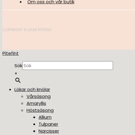
Om oss och vår butik
COPYRIGHT © 2026 PITEFINT
Pitefint
Sök
×
Lökar och knölar
Vårsäsong
Amaryllis
Höstsäsong
Allium
Tulpaner
Narcisser